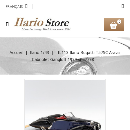
FRANÇAIS
0
Accueil
Ilario 1/43
IL113 Ilario Bugatti T57SC Aravis
Cabriolet Gangloff 1939 sn57798