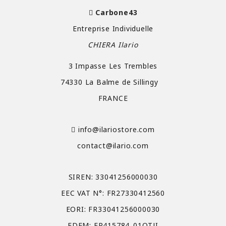
Carbone43
Entreprise Individuelle
CHIERA Ilario
3 Impasse Les Trembles
74330 La Balme de Sillingy
FRANCE
info@ilariostore.com
contact@ilario.com
SIREN: 33041256000030
EEC VAT N°: FR27330412560
EORI: FR33041256000030
EDEM: FR415784_01OTJI