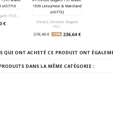
gatti T57C...
Chro62 Chromes Bugatti
0 €
T57...
236,64 €
278,40 €
-15%
TS QUI ONT ACHETÉ CE PRODUIT ONT ÉGALEME
 PRODUITS DANS LA MÊME CATÉGORIE :