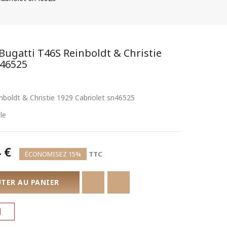
ugatti T46S Reinboldt & Christie
n46525
boldt & Christie 1929 Cabriolet sn46525
le
 €
ÉCONOMISEZ 15%
TTC
TER AU PANIER