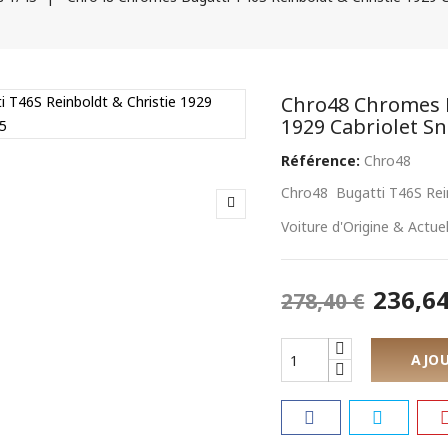
Chro48 Chromes B
1929 Cabriolet S
Référence:
Chro48
Chro48 Bugatti T46S Rein
Voiture d'Origine & Actuel
236,64
278,40 €
AJOU