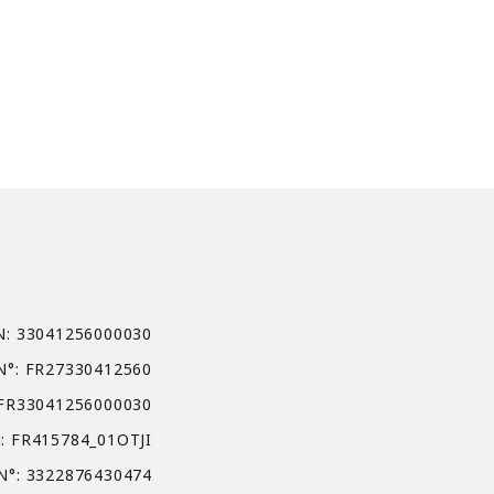
N: 33041256000030
N°: FR27330412560
 FR33041256000030
: FR415784_01OTJI
N°: 3322876430474