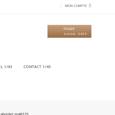
MON COMPTE
PANIER
0 article - 0,00 €
L 1/43
CONTACT 1/43
Cabriolet sn46525