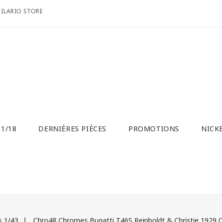
 ILARIO STORE
 1/18
DERNIÈRES PIÈCES
PROMOTIONS
NICKE
 1/43
Chro48 Chromes Bugatti T46S Reinboldt & Christie 1929 